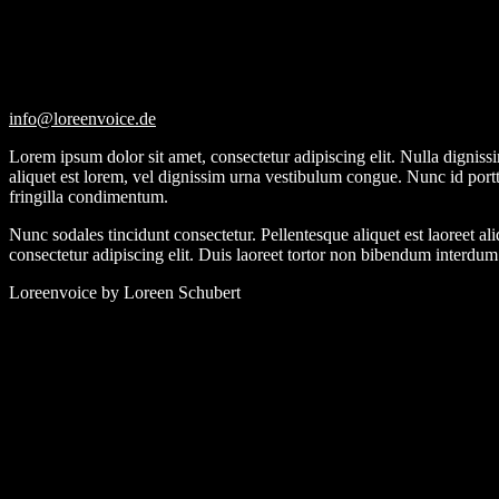
Skip
to
content
info@loreenvoice.de
Lorem ipsum dolor sit amet, consectetur adipiscing elit. Nulla digniss
aliquet est lorem, vel dignissim urna vestibulum congue. Nunc id portt
fringilla condimentum.
Nunc sodales tincidunt consectetur. Pellentesque aliquet est laoreet a
consectetur adipiscing elit. Duis laoreet tortor non bibendum interdu
Loreenvoice by Loreen Schubert