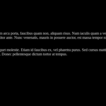
im arcu porta, faucibus quam non, aliquam risus. Nam iaculis quam a veh
itor ante. Nunc venenatis, mauris in posuere auctor, est massa tempor ni
liquet molestie. Etiam id faucibus ex, vel pharetra purus. Sed cursus ma
m. Donec pellentesque dictum tortor at tempus.